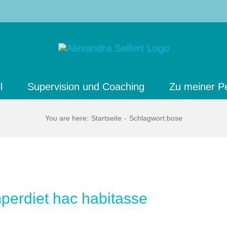
l
Supervision und Coaching
Zu meiner P
You are here
:
Startseite
-
Schlagwort:
bose
mperdiet hac habitasse