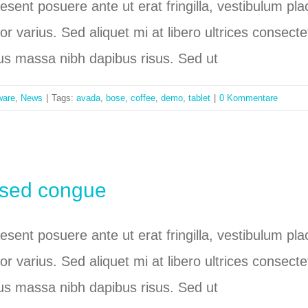
raesent posuere ante ut erat fringilla, vestibulum p
tor varius. Sed aliquet mi at libero ultrices conse
bus massa nibh dapibus risus. Sed ut
ware
,
News
|
Tags:
avada
,
bose
,
coffee
,
demo
,
tablet
|
0 Kommentare
m sed congue
raesent posuere ante ut erat fringilla, vestibulum p
tor varius. Sed aliquet mi at libero ultrices conse
bus massa nibh dapibus risus. Sed ut