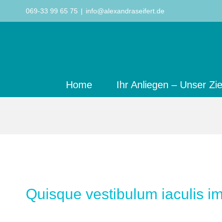
Zum
069-33 99 65 75
|
info@alexandraseifert.de
Inhalt
springen
Home
Ihr Anliegen – Unser Zie
Quisque vestibulum iaculis i