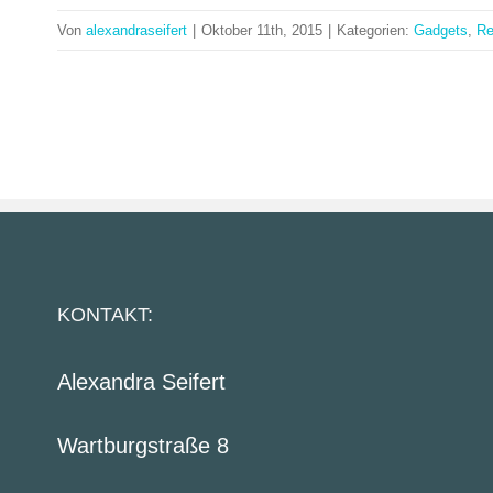
Von
alexandraseifert
|
Oktober 11th, 2015
|
Kategorien:
Gadgets
,
Re
KONTAKT:
Alexandra Seifert
Wartburgstraße 8