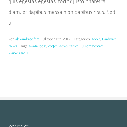
quis egestas egestas, tortor justo pharetra
diam, et dapibus massa nibh dapibus risus. Sed
ut
Von
alexandraseifert
|
Oktober 11th, 2015
|
Kategorien:
Apple
,
Hardware
,
News
|
Tags:
avada
,
bose
,
coffee
,
demo
,
tablet
|
0 Kommentare
Weiterlesen
KONTAKT: