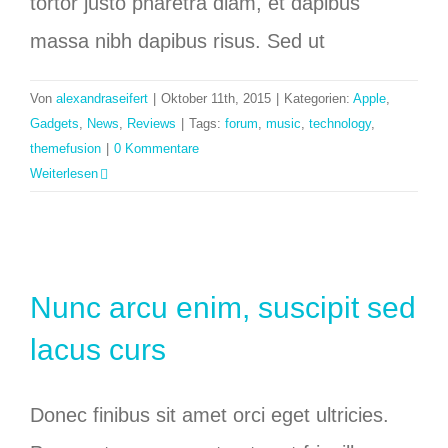
tortor justo pharetra diam, et dapibus
massa nibh dapibus risus. Sed ut
Von
alexandraseifert
|
Oktober 11th, 2015
|
Kategorien:
Apple
,
Gadgets
,
News
,
Reviews
|
Tags:
forum
,
music
,
technology
,
themefusion
|
0 Kommentare
Weiterlesen
Nunc arcu enim, suscipit sed
lacus curs
Donec finibus sit amet orci eget ultricies.