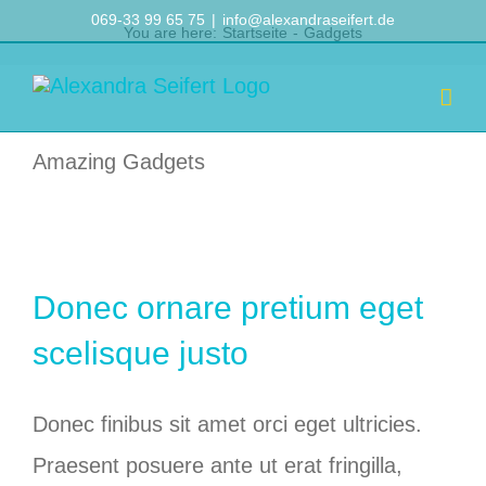
Zum
069-33 99 65 75
|
info@alexandraseifert.de
You are here
:
Startseite
-
Gadgets
Inhalt
springen
Amazing Gadgets
Donec ornare pretium eget
scelisque justo
Donec finibus sit amet orci eget ultricies.
Praesent posuere ante ut erat fringilla,