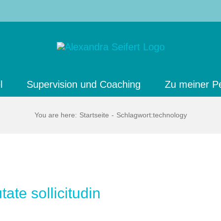
l
Supervision und Coaching
Zu meiner P
You are here
:
Startseite
-
Schlagwort:
technology
ate sollicitudin