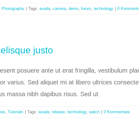
,
Photography
|
Tags:
avada
,
camera
,
demo
,
forum
,
technology
|
0 Komment
elisque justo
raesent posuere ante ut erat fringilla, vestibulum p
tor varius. Sed aliquet mi at libero ultrices conse
bus massa nibh dapibus risus. Sed ut
ews
,
Tutorials
|
Tags:
avada
,
release
,
technology
,
watch
|
0 Kommentare