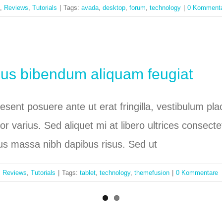
,
Reviews
,
Tutorials
|
Tags:
avada
,
desktop
,
forum
,
technology
|
0 Komment
bus bibendum aliquam feugiat
raesent posuere ante ut erat fringilla, vestibulum p
tor varius. Sed aliquet mi at libero ultrices conse
bus massa nibh dapibus risus. Sed ut
,
Reviews
,
Tutorials
|
Tags:
tablet
,
technology
,
themefusion
|
0 Kommentare