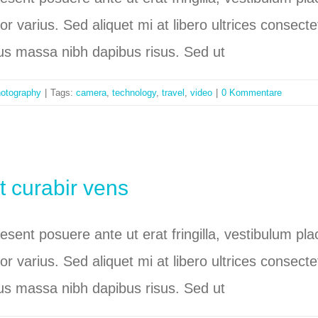
tor varius. Sed aliquet mi at libero ultrices conse
bus massa nibh dapibus risus. Sed ut
otography
|
Tags:
camera
,
technology
,
travel
,
video
|
0 Kommentare
t curabir vens
raesent posuere ante ut erat fringilla, vestibulum p
tor varius. Sed aliquet mi at libero ultrices conse
bus massa nibh dapibus risus. Sed ut