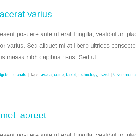
acerat varius
raesent posuere ante ut erat fringilla, vestibulum p
tor varius. Sed aliquet mi at libero ultrices conse
bus massa nibh dapibus risus. Sed ut
gets
,
Tutorials
|
Tags:
avada
,
demo
,
tablet
,
technology
,
travel
|
0 Kommenta
amet laoreet
raesent posuere ante ut erat fringilla, vestibulum p