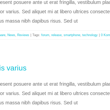
raesent posuere ante ut erat fringilla, vestibulum p
tor varius. Sed aliquet mi at libero ultrices conse
bus massa nibh dapibus risus. Sed ut
ware
,
News
,
Reviews
|
Tags:
forum
,
release
,
smartphone
,
technology
|
0 Kom
is varius
raesent posuere ante ut erat fringilla, vestibulum p
tor varius. Sed aliquet mi at libero ultrices conse
bus massa nibh dapibus risus. Sed ut