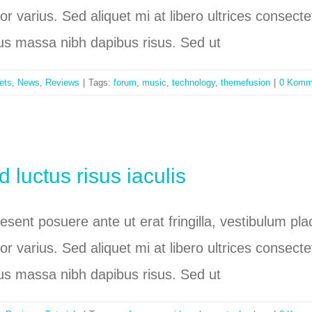
tor varius. Sed aliquet mi at libero ultrices conse
bus massa nibh dapibus risus. Sed ut
ets
,
News
,
Reviews
|
Tags:
forum
,
music
,
technology
,
themefusion
|
0 Komm
 luctus risus iaculis
raesent posuere ante ut erat fringilla, vestibulum p
tor varius. Sed aliquet mi at libero ultrices conse
bus massa nibh dapibus risus. Sed ut