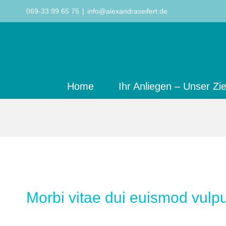
Zum
069-33 99 65 75
|
info@alexandraseifert.de
Inhalt
springen
Home
Ihr Anliegen – Unser Zie
Morbi vitae dui euismod vulput