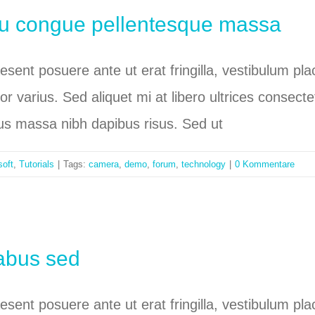
eu congue pellentesque massa
raesent posuere ante ut erat fringilla, vestibulum p
tor varius. Sed aliquet mi at libero ultrices conse
bus massa nibh dapibus risus. Sed ut
soft
,
Tutorials
|
Tags:
camera
,
demo
,
forum
,
technology
|
0 Kommentare
abus sed
raesent posuere ante ut erat fringilla, vestibulum p