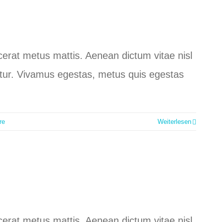
lacerat metus mattis. Aenean dictum vitae nisl
ctetur. Vivamus egestas, metus quis egestas
re
Weiterlesen
lacerat metus mattis. Aenean dictum vitae nisl