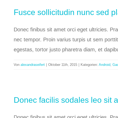
Fusce sollicitudin nunc sed pl
Donec finibus sit amet orci eget ultricies. P
nec tempor. Proin varius turpis ut sem portti
egestas, tortor justo pharetra diam, et dapi
Von
alexandraseifert
|
Oktober 11th, 2015
|
Kategorien:
Android
,
Gad
Donec facilis sodales leo sit 
Donec finibus sit amet orci eget ultricies. P